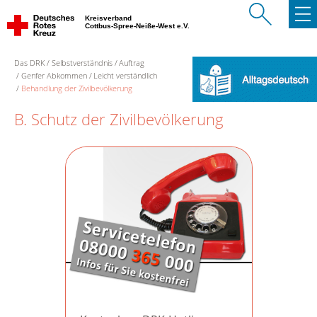
Kreisverband
Cottbus-Spree-Neiße-West e.V.
Das DRK
Selbstverständnis
Auftrag
Genfer Abkommen
Leicht verständlich
Behandlung der Zivilbevölkerung
B. Schutz der Zivilbevölkerung