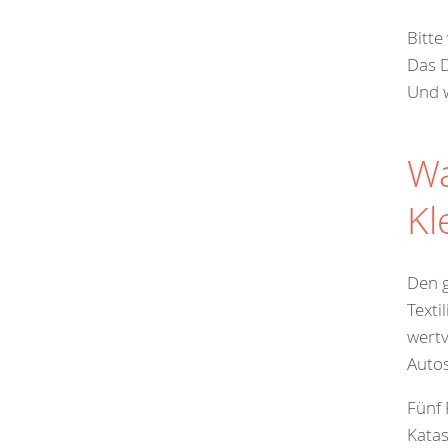
Bitte
Das D
Und w
Wa
Kl
Den g
Texti
wertv
Autos
Fünf 
Katas