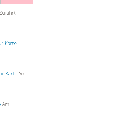
Zufahrt
ur Karte
ur Karte
An
e
Am