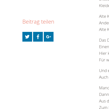
Kleid
Alte 
Beitrag teilen
Ande
Alte 
Das 
Eine
Hier 
Für w
Und e
Auch 
Manch
Dann 
Aus d
Zum B