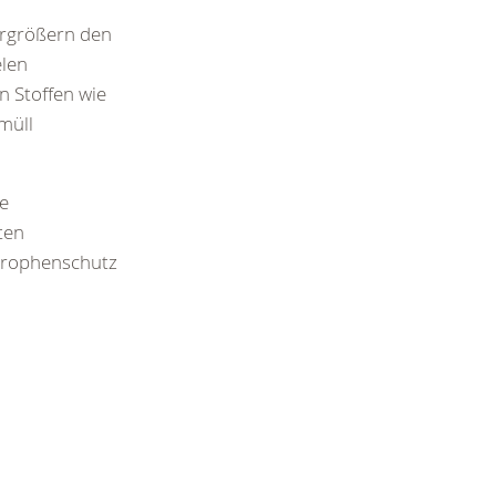
ergrößern den
elen
n Stoffen wie
müll
ie
ten
strophenschutz