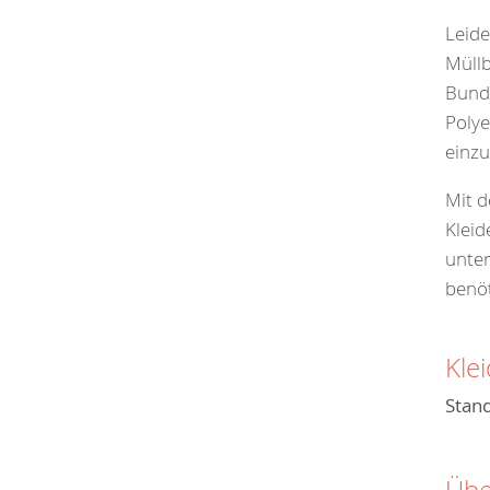
Leide
Müllb
Bunde
Polye
einzu
Mit d
Kleid
unter
benöt
Kle
Stand
Übe