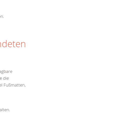
n.
ndeten
ragbare
e die
iel Fußmatten,
lten.