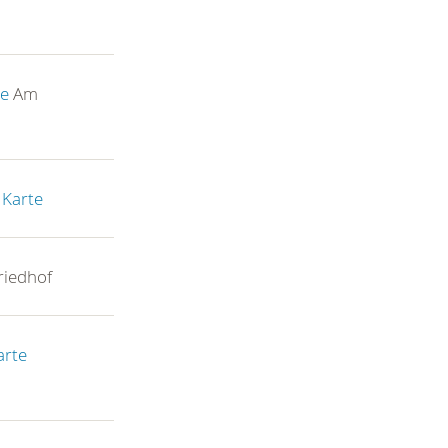
te
Am
 Karte
iedhof
arte