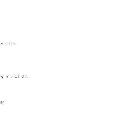
enschen.
rophen-Schutz.
er.