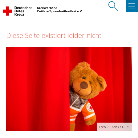
Kreisverband
Cottbus-Spree-Neiße-West e.V.
Diese Seite existiert leider nicht
Foto: A. Zelck / DRKS