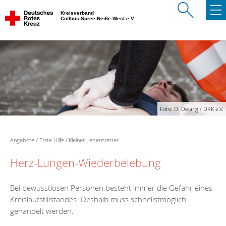
Kreisverband
Cottbus-Spree-Neiße-West e.V.
Foto: D. Delang / DRK e.V.
Angebote
Erste Hilfe
Kleiner Lebensretter
Herz-Lungen-Wiederbelebung
Bei bewusstlosen Personen besteht immer die Gefahr eines
Kreislaufstillstandes. Deshalb muss schnellstmöglich
gehandelt werden.