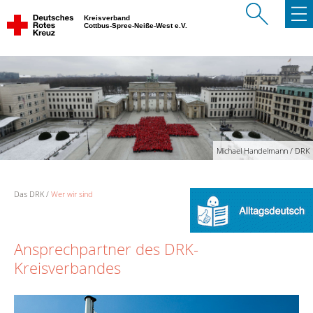
Kreisverband
Cottbus-Spree-Neiße-West e.V.
Michael Handelmann / DRK
Das DRK
Wer wir sind
Ansprechpartner des DRK-
Kreisverbandes